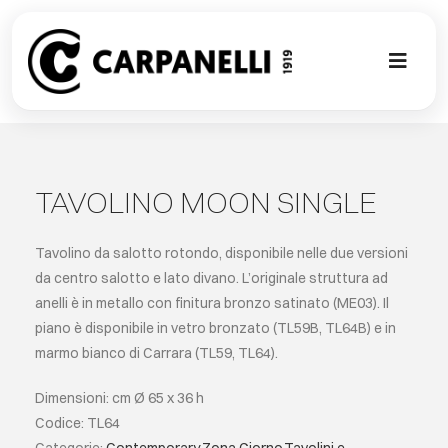
Skip
to
content
Toggl
Naviga
NUOVA COL
CONTEMPO
TAVOLINO MOON SINGLE
CLASSIC
Tavolino da salotto rotondo, disponibile nelle due versioni
da centro salotto e lato divano. L’originale struttura ad
anelli è in metallo con finitura bronzo satinato (ME03). Il
PROJECT G
piano è disponibile in vetro bronzato (TL59B, TL64B) e in
marmo bianco di Carrara (TL59, TL64).
SU MISURA
Dimensioni: cm Ø 65 x 36 h
Codice: TL64
ABOUT