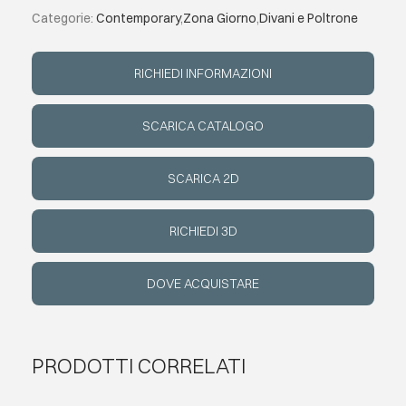
Categorie:
Contemporary
,
Zona Giorno
,
Divani e Poltrone
EVENTI
RICHIEDI INFORMAZIONI
CONTATTI
SCARICA CATALOGO
LINGUA
SCARICA 2D
RICHIEDI 3D
DOVE ACQUISTARE
PRODOTTI CORRELATI