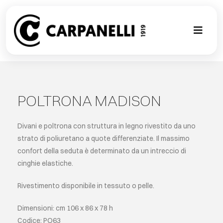
Skip
to
content
Toggl
Naviga
NUOVA COL
CONTEMPO
POLTRONA MADISON
CLASSIC
Divani e poltrona con struttura in legno rivestito da uno
strato di poliuretano a quote differenziate. Il massimo
confort della seduta è determinato da un intreccio di
PROJECT G
cinghie elastiche.
SU MISURA
Rivestimento disponibile in tessuto o pelle.
Dimensioni: cm 106 x 86 x 78 h
ABOUT
Codice: PO63