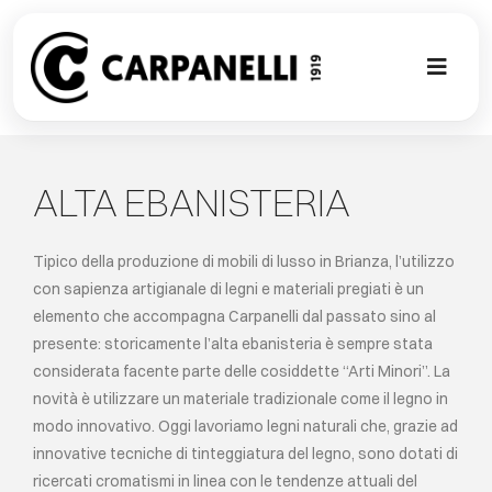
Skip
to
content
Toggl
Naviga
NUOVA COL
ALTA EBANISTERIA
CONTEMPO
Tipico della produzione di mobili di lusso in Brianza, l’utilizzo
CLASSIC
con sapienza artigianale di legni e materiali pregiati è un
elemento che accompagna Carpanelli dal passato sino al
PROJECT G
presente: storicamente l’alta ebanisteria è sempre stata
considerata facente parte delle cosiddette “Arti Minori”. La
novità è utilizzare un materiale tradizionale come il legno in
SU MISURA
modo innovativo. Oggi lavoriamo legni naturali che, grazie ad
innovative tecniche di tinteggiatura del legno, sono dotati di
ABOUT
ricercati cromatismi in linea con le tendenze attuali del