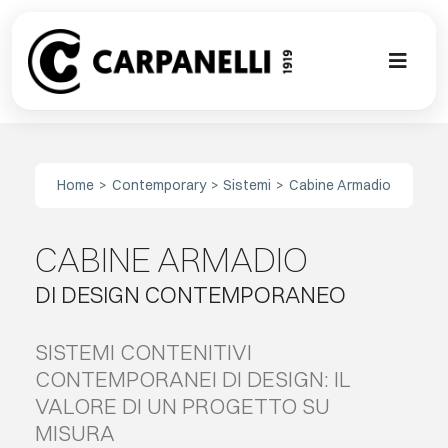
Skip
to
content
Toggl
Naviga
NUOVA COL
Home
Contemporary
Sistemi
Cabine Armadio
CONTEMPO
CABINE ARMADIO
CLASSIC
DI DESIGN CONTEMPORANEO
PROJECT G
SISTEMI CONTENITIVI
SU MISURA
CONTEMPORANEI DI DESIGN: IL
VALORE DI UN PROGETTO SU
MISURA
ABOUT