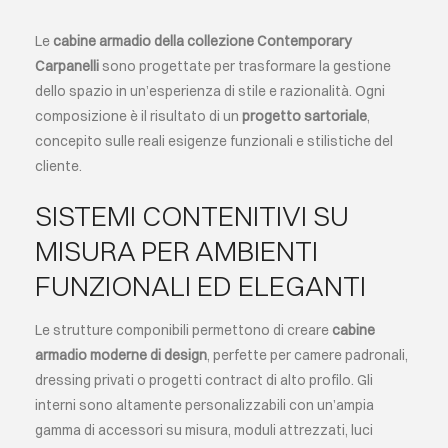
Le
cabine armadio della collezione Contemporary
EVENTI
Carpanelli
sono progettate per trasformare la gestione
dello spazio in un’esperienza di stile e razionalità. Ogni
CONTATTI
composizione è il risultato di un
progetto sartoriale
,
concepito sulle reali esigenze funzionali e stilistiche del
cliente.
LINGUA
SISTEMI CONTENITIVI SU
MISURA PER AMBIENTI
FUNZIONALI ED ELEGANTI
Le strutture componibili permettono di creare
cabine
armadio moderne di design
, perfette per camere padronali,
dressing privati o progetti contract di alto profilo. Gli
interni sono altamente personalizzabili con un’ampia
gamma di accessori su misura, moduli attrezzati, luci