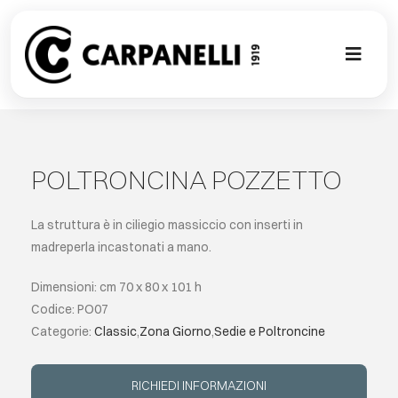
Skip
to
content
Toggl
Naviga
NUOVA COL
CONTEMPO
POLTRONCINA POZZETTO
CLASSIC
La struttura è in ciliegio massiccio con inserti in
madreperla incastonati a mano.
PROJECT G
Dimensioni: cm 70 x 80 x 101 h
Codice: PO07
SU MISURA
Categorie:
Classic
,
Zona Giorno
,
Sedie e Poltroncine
ABOUT
RICHIEDI INFORMAZIONI