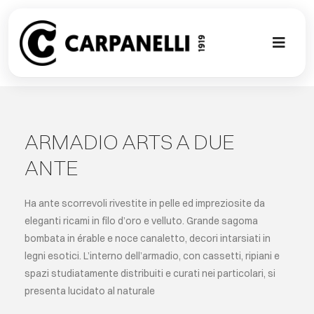
Skip
to
content
Toggl
Naviga
NUOVA COL
CONTEMPO
ARMADIO ARTS A DUE
ANTE
CLASSIC
Ha ante scorrevoli rivestite in pelle ed impreziosite da
PROJECT G
eleganti ricami in filo d’oro e velluto. Grande sagoma
bombata in érable e noce canaletto, decori intarsiati in
legni esotici. L’interno dell’armadio, con cassetti, ripiani e
SU MISURA
spazi studiatamente distribuiti e curati nei particolari, si
presenta lucidato al naturale
ABOUT