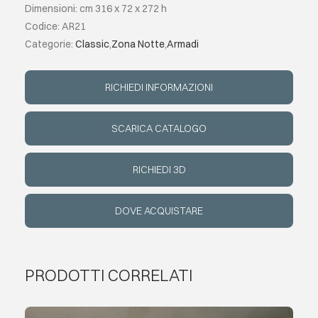
Dimensioni: cm 316 x 72 x 272 h
Codice: AR21
EVENTI
Categorie:
Classic
,
Zona Notte
,
Armadi
CONTATTI
RICHIEDI INFORMAZIONI
LINGUA
SCARICA CATALOGO
RICHIEDI 3D
DOVE ACQUISTARE
PRODOTTI CORRELATI