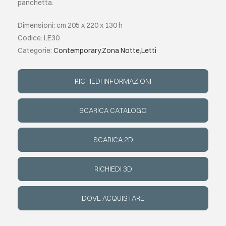
panchetta.
EVENTI
Dimensioni: cm 205 x 220 x 130 h
Codice: LE30
Categorie:
Contemporary
,
Zona Notte
,
Letti
CONTATTI
RICHIEDI INFORMAZIONI
LINGUA
SCARICA CATALOGO
SCARICA 2D
RICHIEDI 3D
DOVE ACQUISTARE