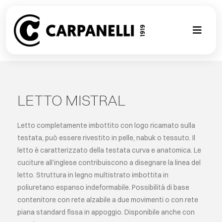
Skip
to
content
Toggl
Naviga
NUOVA COL
CONTEMPO
LETTO MISTRAL
CLASSIC
Letto completamente imbottito con logo ricamato sulla
testata, può essere rivestito in pelle, nabuk o tessuto. Il
letto è caratterizzato della testata curva e anatomica. Le
PROJECT G
cuciture all’inglese contribuiscono a disegnare la linea del
letto. Struttura in legno multistrato imbottita in
SU MISURA
poliuretano espanso indeformabile. Possibilità di base
contenitore con rete alzabile a due movimenti o con rete
piana standard fissa in appoggio. Disponibile anche con
ABOUT