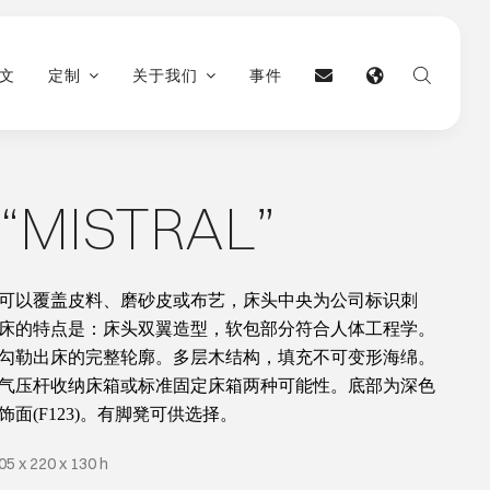
文
定制
关于我们
事件
“MISTRAL”
可以覆盖皮料、磨砂皮或布艺，床头中央为公司标识刺
床的特点是：床头双翼造型，软包部分符合人体工程学。
勾勒出床的完整轮廓。
多层木结构，填充不可变形海绵。
气压杆收纳床箱或标准固定床箱两种可能性。
底部为深色
饰面
(F123)
。有脚凳可供选择。
5 x 220 x 130 h