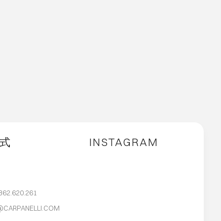
式
INSTAGRAM
362.620.261
@CARPANELLI.COM