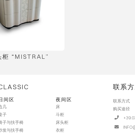
柜 “MISTRAL”
CLASSIC
联系方
日间区
夜间区
联系方式
床
边几
购买途径
斗柜
桌子
+39.0
床头柜
椅子与扶手椅
INFO
衣柜
沙发与扶手椅