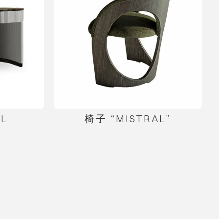
AL
椅子 “MISTRAL”