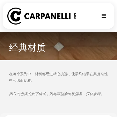
Skip
to
content
Toggl
Naviga
新的集合
经典材质
NUOVA COL
现代风格
在每个系列中，材料都经过精心挑选，使最终结果在其复杂性
中和谐而优雅。
古典风格
图片为色样的数字格式，因此可能会出现偏差，仅供参考。
可以翻译成
定制