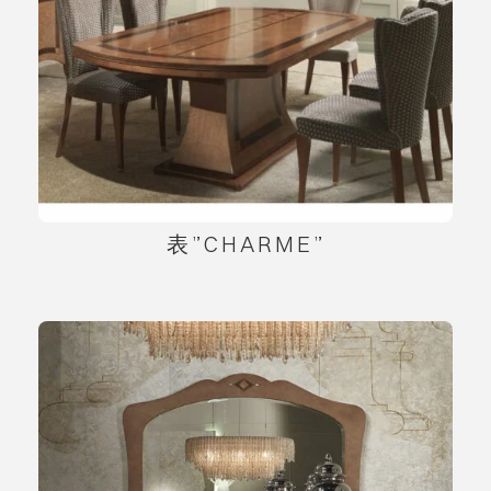
表”CHARME”