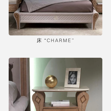
床 “CHARME”