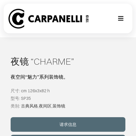
Skip
to
content
Toggl
Naviga
新的集合
NUOVA COL
夜镜 “CHARME”
现代风格
夜空间
“
魅力
”
系列装饰镜。
尺寸: cm 126x3x82 h
古典风格
型号: SP35
类别:
古典风格
,
夜间区
,
装饰镜
可以翻译成
请求信息
定制