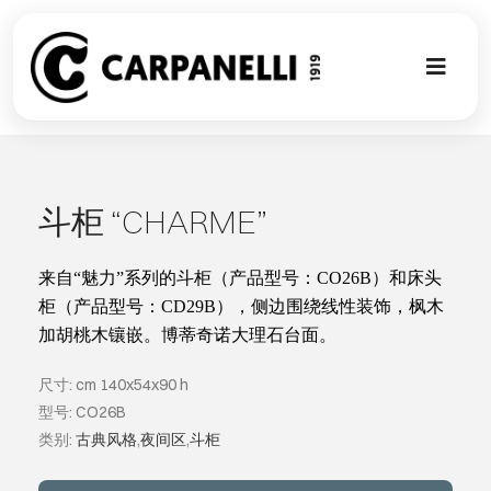
Skip
to
content
Toggl
Naviga
新的集合
NUOVA COL
斗柜 “CHARME”
现代风格
来自
“
魅力
”
系列的斗柜（产品型号：
CO26B
）和床头
柜（产品型号：
CD29B
），侧边围绕线性装饰，枫木
加胡桃木镶嵌。博蒂奇诺大理石台面。
古典风格
尺寸: cm 140x54x90 h
可以翻译成
型号: CO26B
类别:
古典风格
,
夜间区
,
斗柜
定制