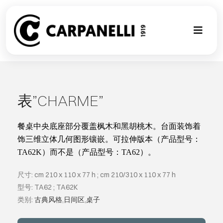
Skip
to
content
Toggl
Naviga
新的集合
NUOVA COL
表”CHARME”
现代风格
餐桌中央底座部分覆盖枫木和黑胡桃木。台面装饰着
饰三维立体几何图形镶嵌。可拉伸版本（产品型号：
TA62K
）而不是（产品型号：
TA62
）。
古典风格
尺寸: cm 210 x 110 x 77 h ; cm 210/310 x 110 x 77 h
可以翻译成
型号: TA62 ; TA62K
类别:
古典风格
,
日间区
,
桌子
定制