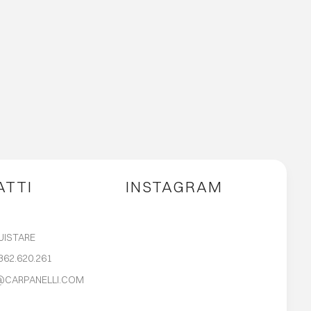
ATTI
INSTAGRAM
UISTARE
362.620.261
@CARPANELLI.COM