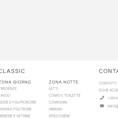
CLASSIC
CONT
ZONA GIORNO
ZONA NOTTE
CONTATTI
LETTI
CREDENZE
DOVE ACQ
COMÒ E TOILETTE
TAVOLI
+39.0
COMODINI
SEDIE E POLTRONCINE
INFO
ARMADI
DIVANI E POLTRONE
SPECCHIERE
LIBRERIE E VETRINE