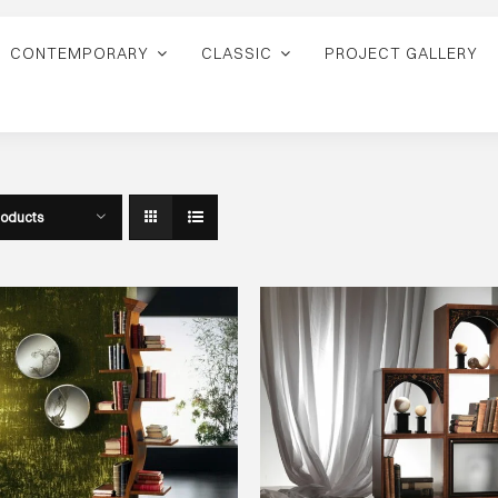
CONTEMPORARY
CLASSIC
PROJECT GALLERY
roducts
AGGIUNGI AL CARRELLO
/
AGGIUNGI AL CARRELLO
/
DETAILS
DETAILS