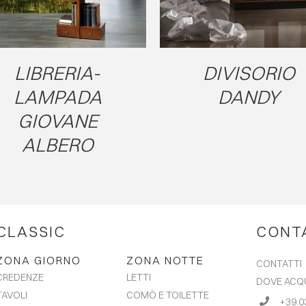
LIBRERIA-
DIVISORIO
LAMPADA
DANDY
GIOVANE
ALBERO
CLASSIC
CONT
ZONA GIORNO
ZONA NOTTE
CONTATTI
LETTI
CREDENZE
DOVE ACQ
COMÒ E TOILETTE
TAVOLI
+39.0