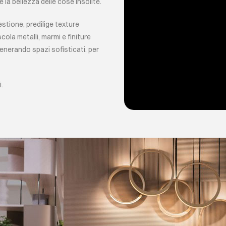
è la bellezza delle cose insolite.
stione, predilige texture
cola metalli, marmi e finiture
generando spazi sofisticati, per
.