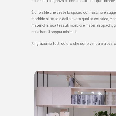
bellezza, l’eleganza e l’essenzialità nel quotidiano: 
È uno stile che veste lo spazio con fascino e sugge
morbide al tatto e dall’elevata qualità estetica, mes
materiche; usa tessuti morbidi e materiali opachi, 
nulla banali seppur minimali.
Ringraziamo tutti coloro che sono venuti a trovarci