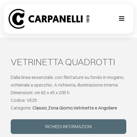
Skip
to
content
Toggl
Naviga
NUOVA COL
CONTEMPO
VETRINETTA QUADROTTI
CLASSIC
Dalla linea essenziale, con filettature su fondo in mogano,
schienale a specchio. A richiesta, illuminazione interna
Dimensioni: cm 62 x 45 x 205 h
PROJECT G
Codice: VE25
Categorie:
Classic
,
Zona Giorno
,
Vetrinette e Angoliere
SU MISURA
RICHIEDI INFORMAZIONI
ABOUT