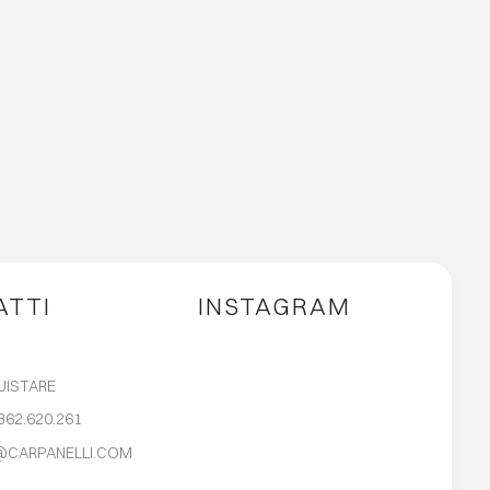
ATTI
INSTAGRAM
UISTARE
362.620.261
@CARPANELLI.COM