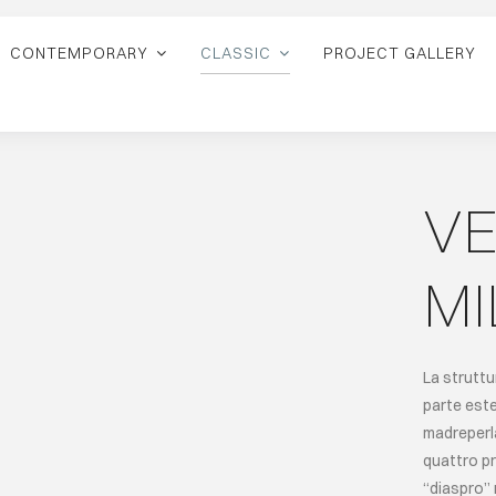
CONTEMPORARY
CLASSIC
PROJECT GALLERY
VE
MI
La struttu
parte este
madreperla
quattro pr
“diaspro” 