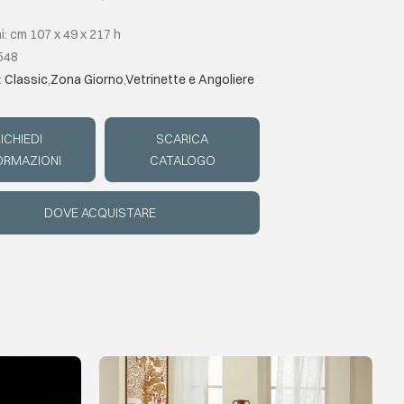
: cm 107 x 49 x 217 h
548
:
Classic
,
Zona Giorno
,
Vetrinette e Angoliere
ICHIEDI
SCARICA
ORMAZIONI
CATALOGO
DOVE ACQUISTARE