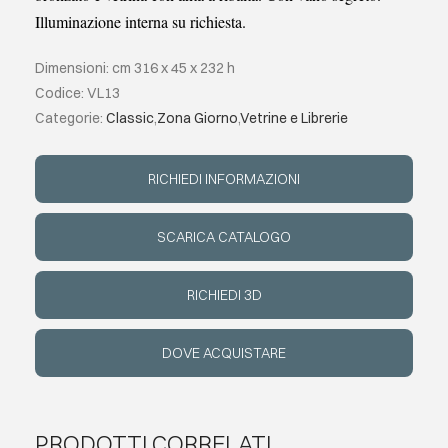
Illuminazione interna su richiesta.
EVENTI
Dimensioni: cm 316 x 45 x 232 h
Codice: VL13
CONTATTI
Categorie:
Classic
,
Zona Giorno
,
Vetrine e Librerie
LINGUA
RICHIEDI INFORMAZIONI
SCARICA CATALOGO
RICHIEDI 3D
DOVE ACQUISTARE
PRODOTTI CORRELATI