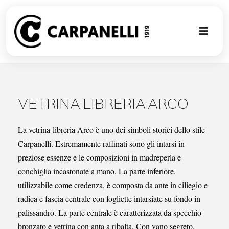
Skip
to
content
Toggl
Naviga
NUOVA COL
CONTEMPO
VETRINA LIBRERIA ARCO
CLASSIC
La vetrina-libreria Arco è uno dei simboli storici dello stile
Carpanelli. Estremamente raffinati sono gli intarsi in
preziose essenze e le composizioni in madreperla e
PROJECT G
conchiglia incastonate a mano. La parte inferiore,
utilizzabile come credenza, è composta da ante in ciliegio e
SU MISURA
radica e fascia centrale con fogliette intarsiate su fondo in
palissandro. La parte centrale è caratterizzata da specchio
ABOUT
bronzato e vetrina con anta a ribalta. Con vano segreto.