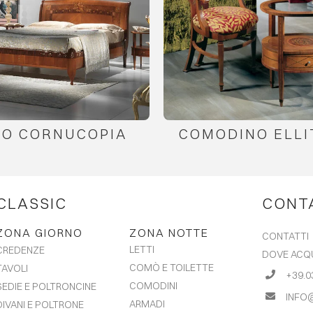
TO CORNUCOPIA
COMODINO ELLI
CLASSIC
CONT
ZONA GIORNO
ZONA NOTTE
CONTATTI
LETTI
CREDENZE
DOVE ACQ
COMÒ E TOILETTE
TAVOLI
+39.0
COMODINI
SEDIE E POLTRONCINE
INFO
ARMADI
DIVANI E POLTRONE