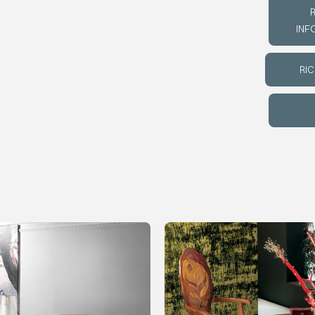
R
INF
RIC