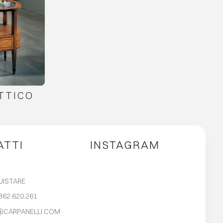
TTICO
ATTI
INSTAGRAM
UISTARE
362.620.261
@CARPANELLI.COM