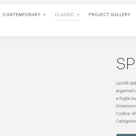
CONTEMPORARY
CLASSIC
PROJECT GALLERY
SP
I profili d
argentati 
a foglie s
Dimension
Codice: S
Categorie