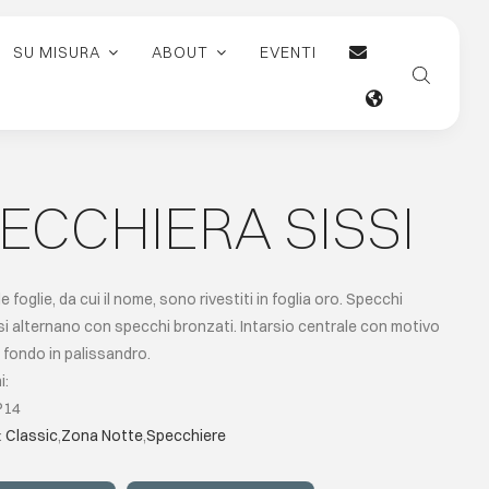
SU MISURA
ABOUT
EVENTI
ECCHIERA SISSI
elle foglie, da cui il nome, sono rivestiti in foglia oro. Specchi
si alternano con specchi bronzati. Intarsio centrale con motivo
u fondo in palissandro.
i:
P14
:
Classic
,
Zona Notte
,
Specchiere