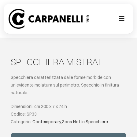
Skip
to
content
Toggl
Naviga
NUOVA COL
CONTEMPO
SPECCHIERA MISTRAL
CLASSIC
Specchiera caratterizzata dalle forme morbide con
un’evidente molatura sul perimetro. Specchio in finitura
naturale.
PROJECT G
Dimensioni: cm 200 x 7 x 74 h
SU MISURA
Codice: SP33
Categorie:
Contemporary
,
Zona Notte
,
Specchiere
ABOUT