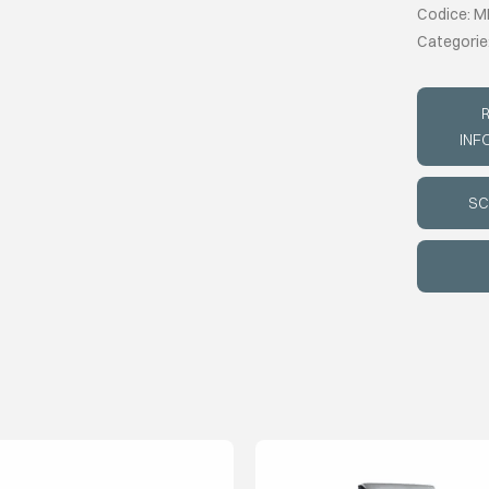
Codice: 
Categorie
R
INF
SC