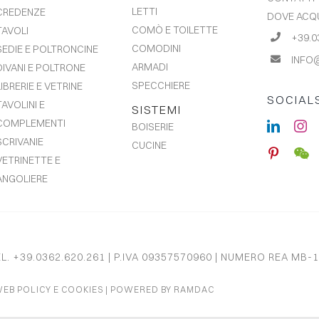
LETTI
CREDENZE
DOVE ACQ
COMÒ E TOILETTE
TAVOLI
+39.0
COMODINI
SEDIE E POLTRONCINE
INFO
ARMADI
DIVANI E POLTRONE
SPECCHIERE
LIBRERIE E VETRINE
SOCIAL
TAVOLINI E
SISTEMI
COMPLEMENTI
BOISERIE
SCRIVANIE
CUCINE
VETRINETTE E
ANGOLIERE
EL. +39.0362.620.261 | P.IVA 09357570960 | NUMERO REA MB-1
EB POLICY E COOKIES
| POWERED BY
RAMDAC