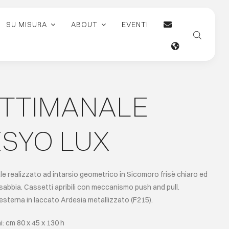
SU MISURA
ABOUT
EVENTI
TTIMANALE
SYO LUX
e realizzato ad intarsio geometrico in Sicomoro frisè chiaro ed
sabbia. Cassetti apribili con meccanismo push and pull.
esterna in laccato Ardesia metallizzato (F215).
: cm 80 x 45 x 130 h