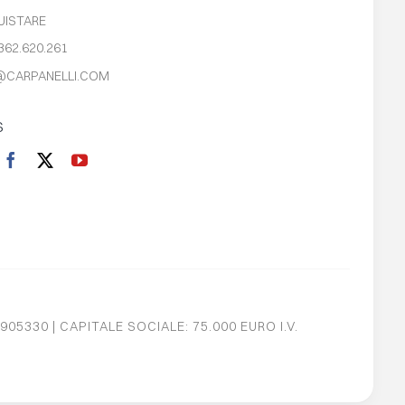
UISTARE
362.620.261
@CARPANELLI.COM
S
905330 | CAPITALE SOCIALE: 75.000 EURO I.V.