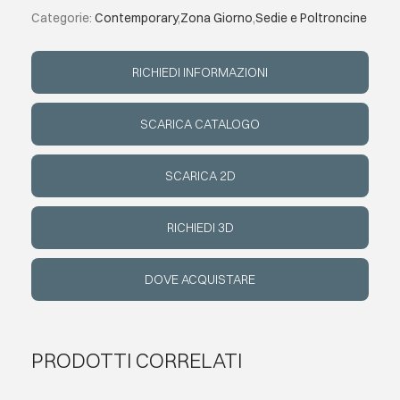
Categorie:
Contemporary
,
Zona Giorno
,
Sedie e Poltroncine
EVENTI
RICHIEDI INFORMAZIONI
CONTATTI
SCARICA CATALOGO
LINGUA
SCARICA 2D
RICHIEDI 3D
DOVE ACQUISTARE
PRODOTTI CORRELATI