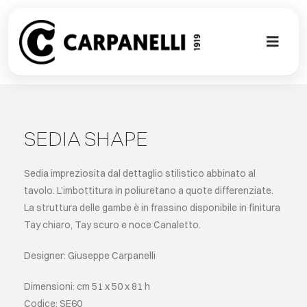
Skip
to
content
Toggl
Naviga
NUOVA COL
CONTEMPO
SEDIA SHAPE
CLASSIC
Sedia impreziosita dal dettaglio stilistico abbinato al
tavolo. L’imbottitura in poliuretano a quote differenziate.
La struttura delle gambe è in frassino disponibile in finitura
PROJECT G
Tay chiaro, Tay scuro e noce Canaletto.
SU MISURA
Designer: Giuseppe Carpanelli
Dimensioni: cm 51 x 50 x 81 h
ABOUT
Codice: SE60