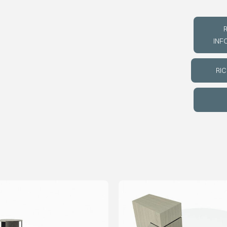
R
INF
RIC