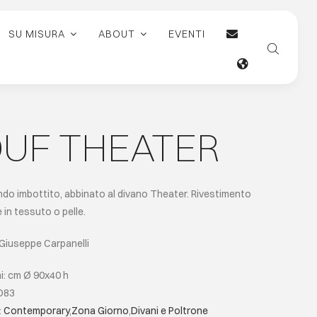
SU MISURA
ABOUT
EVENTI
UF THEATER
do imbottito, abbinato al divano Theater. Rivestimento
e in tessuto o pelle.
 Giuseppe Carpanelli
i: cm Ø 90x40 h
O83
:
Contemporary
,
Zona Giorno
,
Divani e Poltrone