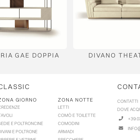
ERIA GAE DOPPIA
DIVANO THEA
CLASSIC
CONT
ZONA GIORNO
ZONA NOTTE
CONTATTI
LETTI
CREDENZE
DOVE ACQ
COMÒ E TOILETTE
TAVOLI
+39.0
COMODINI
SEDIE E POLTRONCINE
INFO
ARMADI
DIVANI E POLTRONE
SPECCHIERE
LIBRERIE E VETRINE