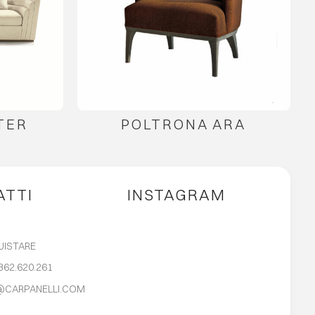
TER
POLTRONA ARA
ATTI
INSTAGRAM
UISTARE
362.620.261
@CARPANELLI.COM