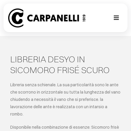
Skip
to
content
Toggl
Naviga
NUOVA COL
CONTEMPO
LIBRERIA DESYO IN
SICOMORO FRISÉ SCURO
CLASSIC
Libreria senza schienale. La sua particolarità sono le ante
PROJECT G
che scorrono in orizzontale su tutta la lunghezza del vano
chiudendo a necessità il vano che si preferisce. la
lavorazione delle ante è realizzata con un intarsio a
SU MISURA
rombo.
ABOUT
Disponibile nella combinazione di essenze: Sicomoro frisè