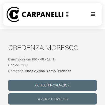
Skip
to
content
Toggl
Naviga
NUOVA COL
CONTEMPO
CREDENZA MORESCO
CLASSIC
Dimensioni: cm 180 x 46 x 124 h
Codice: CR33
Categorie:
Classic
,
Zona Giorno
,
Credenze
PROJECT G
RICHIEDI INFORMAZIONI
SU MISURA
SCARICA CATALOGO
ABOUT