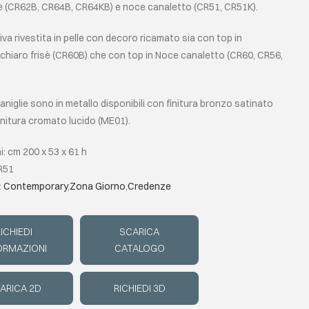
sè (CR62B, CR64B, CR64KB) e noce canaletto (CR51, CR51K).
tiva rivestita in pelle con decoro ricamato sia con top in
chiaro frisè (CR60B) che con top in Noce canaletto (CR60, CR56,
maniglie sono in metallo disponibili con finitura bronzo satinato
initura cromato lucido (ME01).
: cm 200 x 53 x 61 h
R51
:
Contemporary
,
Zona Giorno
,
Credenze
ICHIEDI
SCARICA
ORMAZIONI
CATALOGO
ARICA 2D
RICHIEDI 3D