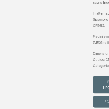
scuro fri
In alterna
Sicomoro 
CR56K).
Piedini e 
(ME03) e f
Dimensioni
Codice: C
Categorie
R
INF
SC