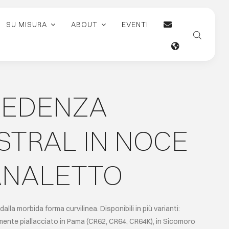
SU MISURA
ABOUT
EVENTI
REDENZA
STRAL IN NOCE
ANALETTO
alla morbida forma curvilinea. Disponibili in più varianti:
ente piallacciato in Pama (CR62, CR64, CR64K), in Sicomoro