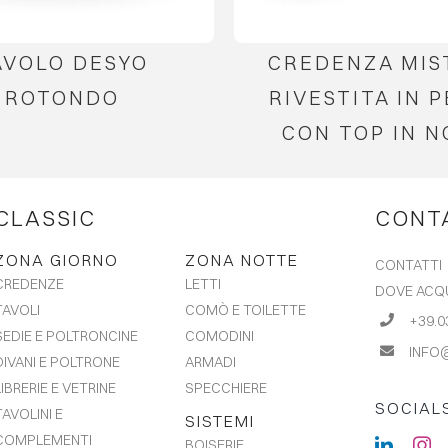
AVOLO DESYO
CREDENZA MIS
ROTONDO
RIVESTITA IN 
CON TOP IN 
CLASSIC
CONT
ZONA GIORNO
ZONA NOTTE
CONTATTI
LETTI
CREDENZE
DOVE ACQ
COMÒ E TOILETTE
TAVOLI
+39.0
COMODINI
SEDIE E POLTRONCINE
INFO
ARMADI
DIVANI E POLTRONE
SPECCHIERE
LIBRERIE E VETRINE
SOCIAL
TAVOLINI E
SISTEMI
COMPLEMENTI
BOISERIE