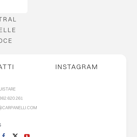
TRAL
PELLE
NOCE
ATTI
INSTAGRAM
UISTARE
362.620.261
@CARPANELLI.COM
S