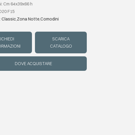
i: Cm 64x39x66 h
D20 F15
:
Classic
,
Zona Notte
,
Comodini
ICHIEDI
SCARICA
ORMAZIONI
CATALOGO
DOVE ACQUISTARE