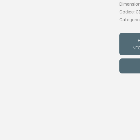
Dimension
Codice: C
Categorie
R
INF