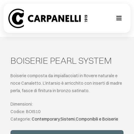
Skip
to
content
Toggl
Naviga
NUOVA COL
CONTEMPO
BOISERIE PEARL SYSTEM
CLASSIC
Boiserie composta da impiallacciati in Rovere naturale e
noce Canaletto. L’intarsio è arricchito con inserti di madre
perla, fasce di finitura in bronzo satinato.
PROJECT G
Dimensioni:
SU MISURA
Codice: BOIS10
Categorie:
Contemporary
,
Sistemi
,
Componibili e Boiserie
ABOUT