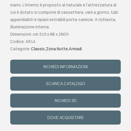
mano. L’interno è proposto al naturale e l’attrezzatura di
cui è dotato si compone di cassettiera, vani a giorno, tubi
EVENTI
appendiabiti e ripiani estraibili porta-camicie. A richiesta,
illuminazione interna.
CONTATTI
Dimensioni: cm 310 x 68 x 260 h
Codice: AR14
Categorie:
Classic
,
Zona Notte
,
Armadi
LINGUA
RICHIEDI INFORMAZIONI
SCARICA CATALOGO
RICHIEDI 3D
DOVE ACQUISTARE