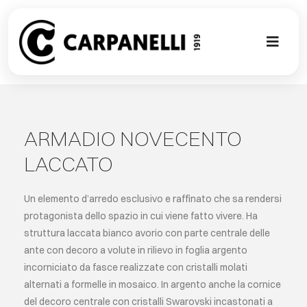
Skip
to
content
Toggl
Naviga
NUOVA COL
CONTEMPO
ARMADIO NOVECENTO
LACCATO
CLASSIC
Un elemento d’arredo esclusivo e raffinato che sa rendersi
PROJECT G
protagonista dello spazio in cui viene fatto vivere. Ha
struttura laccata bianco avorio con parte centrale delle
ante con decoro a volute in rilievo in foglia argento
SU MISURA
incorniciato da fasce realizzate con cristalli molati
alternati a formelle in mosaico. In argento anche la cornice
ABOUT
del decoro centrale con cristalli Swarovski incastonati a