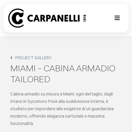
Skip
to
content
Toggl
Naviga
NUOVA COL
CONTEMPO
PROJECT GALLERY
MIAMI – CABINA ARMADIO
CLASSIC
TAILORED
PROJECT G
Cabina armadio su misura a Miami: ogni dettaglio, dagli
intarsi in Sycomoro Frisè alla suddivisione interna, è
studiato per rispondere alle esigenze di un guardaroba
SU MISURA
moderno, offrendo eleganza sartoriale e massima
funzionalità.
ABOUT