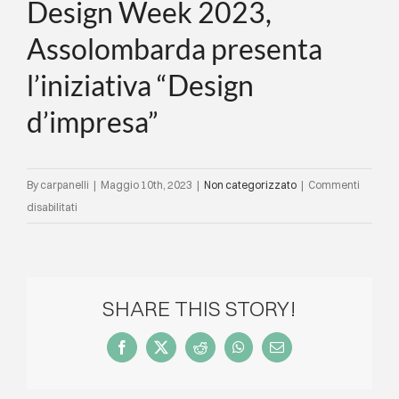
Design Week 2023,
Assolombarda presenta
l’iniziativa “Design
d’impresa”
By
carpanelli
|
Maggio 10th, 2023
|
Non categorizzato
|
Commenti
su
disabilitati
In
occasione
della
Milano
SHARE THIS STORY!
Design
Week
Facebook
X
Reddit
WhatsApp
Email
2023,
Assolombarda