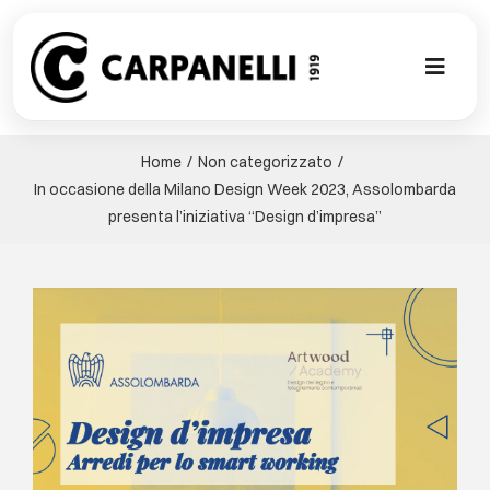
Skip
to
content
Toggl
Naviga
NUOVA COL
Home
Non categorizzato
In occasione della Milano Design Week 2023, Assolombarda
CONTEMPO
presenta l’iniziativa “Design d’impresa”
CLASSIC
View
Larger
PROJECT G
Image
SU MISURA
ABOUT