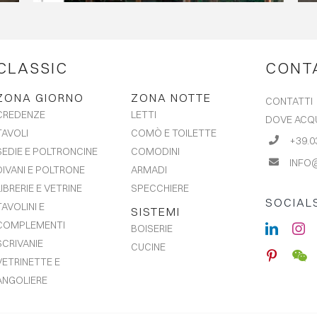
CLASSIC
CONT
ZONA GIORNO
ZONA NOTTE
CONTATTI
LETTI
CREDENZE
DOVE ACQ
COMÒ E TOILETTE
TAVOLI
+39.0
COMODINI
SEDIE E POLTRONCINE
INFO
ARMADI
DIVANI E POLTRONE
SPECCHIERE
LIBRERIE E VETRINE
SOCIAL
TAVOLINI E
SISTEMI
COMPLEMENTI
BOISERIE
SCRIVANIE
CUCINE
VETRINETTE E
ANGOLIERE