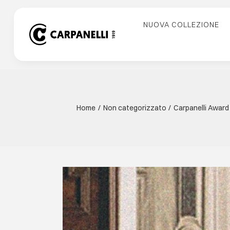
Skip
to
NUOVA COLLEZIONE
content
Home
Non categorizzato
Carpanelli Award
View
Larger
Image