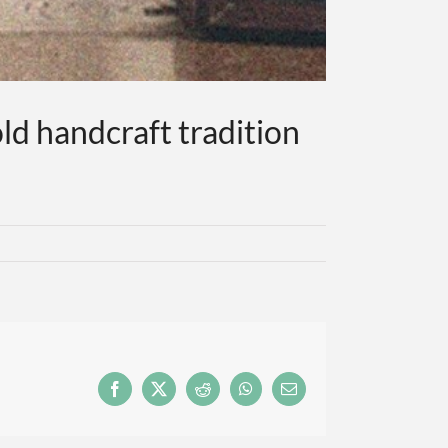
ld handcraft tradition
Facebook
X
Reddit
WhatsApp
Email