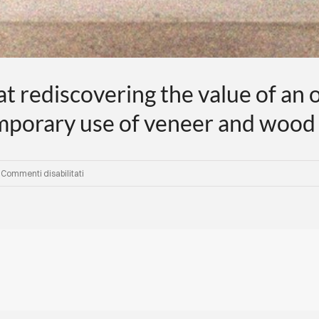
t rediscovering the value of an o
mporary use of veneer and wood
su
Commenti disabilitati
Carpanelli
Award
aims
at
rediscovering
the
value
of