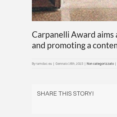
Carpanelli Award aims a
and promoting a conte
By
ramdac.eu
|
Gennaio 16th, 2023
|
Non categorizzato
|
SHARE THIS STORY!