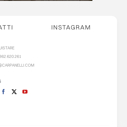
L’EREDITÀ FIORENTINA.
ATTI
INSTAGRAM
UISTARE
362.620.261
@CARPANELLI.COM
S