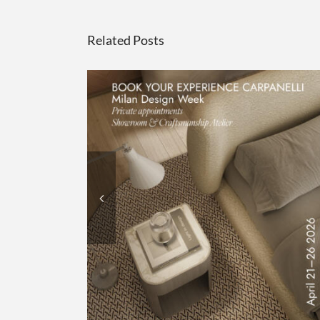
Related Posts
IN OCCASIONE DELLA
MILANO DESIGN WEEK
2026, CARPANELLI HA
APERTO LE PORTE DEL
PROPRIO SHOWROOM E
DELLA FALEGNAMERIA,
OFFRENDO AI VISITATORI
UN’ESPERIENZA
ESCLUSIVA ALLA
SCOPERTA
DELL’ECCELLENZA
ARTIGIANALE, TRA
TRADIZIONE E