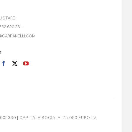
UISTARE
362.620.261
@CARPANELLI.COM
S
905330 | CAPITALE SOCIALE: 75.000 EURO I.V.