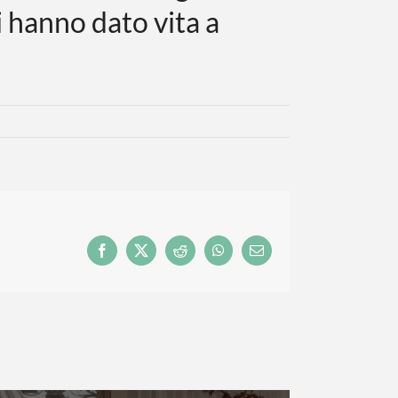
i hanno dato vita a
Facebook
X
Reddit
WhatsApp
Email
MILANO DESIGN WEEK