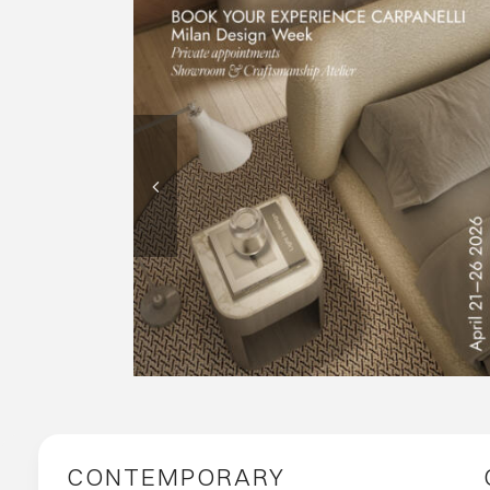
MILANO DESIGN WEEK
2026, CARPANELLI HA
APERTO LE PORTE DEL
PROPRIO SHOWROOM E
DELLA FALEGNAMERIA,
OFFRENDO AI VISITATORI
UN’ESPERIENZA
ESCLUSIVA ALLA
SCOPERTA
DELL’ECCELLENZA
ARTIGIANALE, TRA
TRADIZIONE E
INNOVAZIONE.
CONTEMPORARY