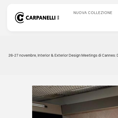
Skip
to
NUOVA COLLEZIONE
content
26-27 novembre, Interior & Exterior Design Meetings di Cannes: Du
View
Larger
Image