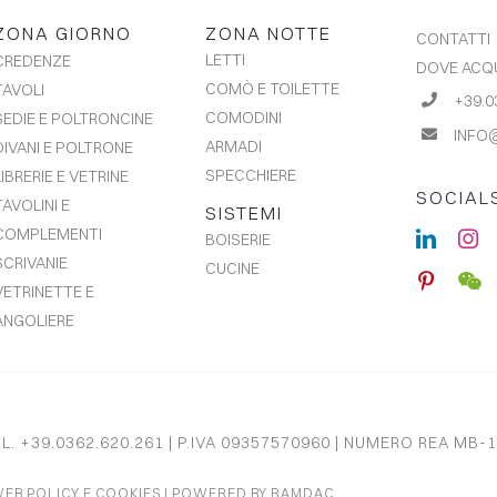
futuri.
ZONA GIORNO
ZONA NOTTE
CONTATTI
LETTI
CREDENZE
DOVE ACQ
COMÒ E TOILETTE
TAVOLI
+39.0
COMODINI
SEDIE E POLTRONCINE
INFO
ARMADI
DIVANI E POLTRONE
SPECCHIERE
LIBRERIE E VETRINE
SOCIAL
TAVOLINI E
SISTEMI
COMPLEMENTI
BOISERIE
SCRIVANIE
CUCINE
VETRINETTE E
ANGOLIERE
EL. +39.0362.620.261 | P.IVA 09357570960 | NUMERO REA MB-1
EB POLICY E COOKIES
| POWERED BY
RAMDAC