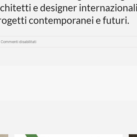
rchitetti e designer internazional
progetti contemporanei e futuri.
su
Commenti disabilitati
26-
27
novembre,
Interior
&
Exterior
Design
Meetings
di
Cannes:
Due
giorni