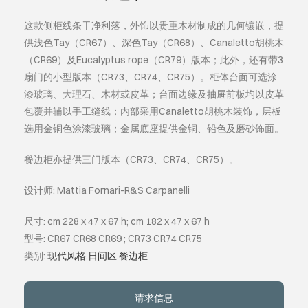
这款侧柜线条干净利落，外饰以贵重木材制成的几何镶嵌，提
关于我们
供浅色Tay（CR67）、深色Tay（CR68）、Canaletto胡桃木
（CR69）及Eucalyptus rope（CR79）版本；此外，还有带3
事件
扇门的小型版本（CR73、CR74、CR75）。柜体台面可选涂
漆玻璃、大理石、木材或皮革；台面边缘及抽屉前板均以皮革
包覆并辅以手工缝线；内部采用Canaletto胡桃木装饰，层板
联系方式
选用金铜色涂漆玻璃；金属底座提供金铜、铅色及磨砂饰面。
语言
餐边柜亦提供三门版本（CR73、CR74、CR75）。
设计师: Mattia Fornari-R&S Carpanelli
尺寸: cm 228 x 47 x 67 h; cm 182 x 47 x 67 h
型号: CR67 CR68 CR69 ; CR73 CR74 CR75
类别:
现代风格
,
日间区
,
餐边柜
请求信息