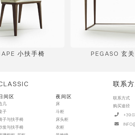
HAPE 小扶手椅
PEGASO 玄
CLASSIC
联系方
日间区
夜间区
联系方式
床
边几
购买途径
斗柜
桌子
+39.0
床头柜
椅子与扶手椅
INFO
衣柜
沙发与扶手椅
装饰镜