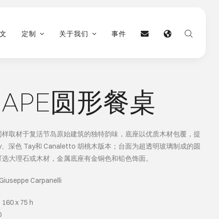
文
定制
关于我们
事件
HAPE圆形餐桌
同样取材于复活节岛原始建筑的独特韵味，底座以优质木材包覆，提
y、深色 Tay和 Canaletto 胡桃木版本；台面为超透明玻璃制成的圆
可选大理石或木材，金属底座有金铜色和铅色饰面。
 Giuseppe Carpanelli
160 x 75 h
0