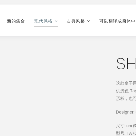
新的集合
现代风格
古典风格
可以翻译成简体中
S
这款桌子
供浅色 Ta
形板，也
Designer:
尺寸: cm Ø 
型号: TA7