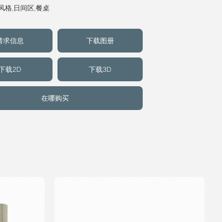
风格
,
日间区
,
餐桌
请求信息
下载图册
下载2D
下载3D
在哪购买