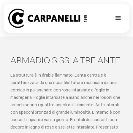
Skip
to
content
Toggl
Naviga
NUOVA COL
CONTEMPO
ARMADIO SISSI A TRE ANTE
CLASSIC
La struttura è in érable fiammato. L’anta centrale è
caratterizzata da una ricca filettatura racchiusa da una
cornice in palissandro con rose intarsiate e foglie in
PROJECT G
madreperla. Foglie intarsiate a mano anche nei rosoni che
arricchiscono i quattro angoli dell’elemento. Ante laterali
SU MISURA
con specchi bronzati di grande luminosità. L’interno è con
cassetti, ripiani e vani a giorno. Frontali dei cassetti con
decoro in legno di rose e stellette intarsiate. Presentato
ABOUT