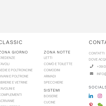
CLASSIC
CONT
ZONA GIORNO
ZONA NOTTE
CONTATTI
LETTI
CREDENZE
DOVE ACQ
COMÒ E TOILETTE
TAVOLI
+39.0
COMODINI
SEDIE E POLTRONCINE
INFO
ARMADI
DIVANI E POLTRONE
SPECCHIERE
LIBRERIE E VETRINE
SOCIAL
TAVOLINI E
SISTEMI
COMPLEMENTI
BOISERIE
SCRIVANIE
CUCINE