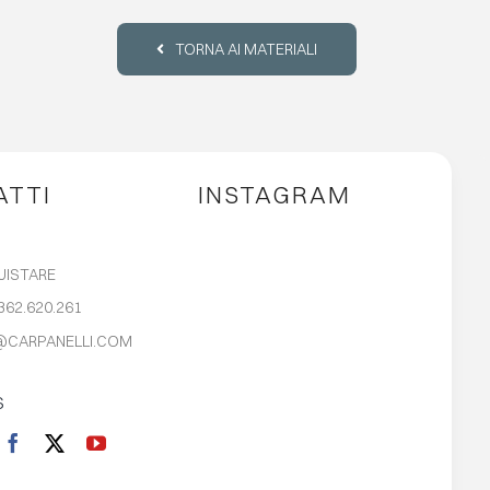
TORNA AI MATERIALI
ATTI
INSTAGRAM
UISTARE
362.620.261
@CARPANELLI.COM
S