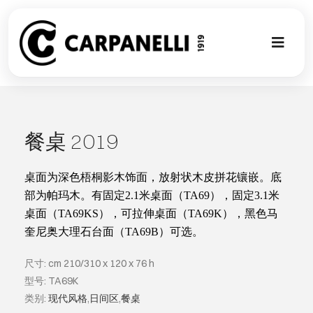
Skip
to
content
Toggl
Naviga
新的集合
NUOVA COL
餐桌 2019
现代风格
桌面为深色梧桐影木饰面，放射状木皮拼花镶嵌。底
部为帕玛木。有固定
2.1
米桌面（
TA69
），固定
3.1
米
桌面（
TA69KS
），可拉伸桌面（
TA69K
），黑色马
古典风格
奎尼奥大理石台面（
TA69B
）可选。
可以翻译成
尺寸: cm 210/310 x 120 x 76 h
型号: TA69K
类别:
现代风格
,
日间区
,
餐桌
定制