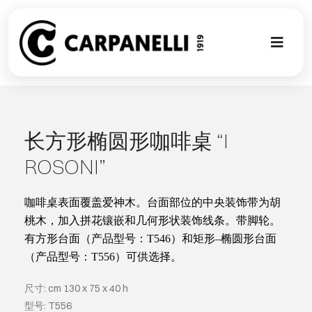
Skip
to
content
Toggl
Naviga
新的集合
NUOVA COL
长方形椭圆形咖啡桌 “I
ROSONI”
现代风格
咖啡桌表面覆盖爱神木。台面部位的中央装饰带为胡
古典风格
桃木，加入拼花镶嵌和几何形状装饰线条。带脚轮。
有方形台面（产品型号：
T546
）和矩形
–
椭圆形台面
（产品型号：
T556
）可供选择。
可以翻译成
尺寸: cm 130 x 75 x 40 h
定制
型号: T556