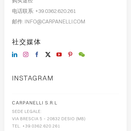
购买途径
电话联系:
+39.0362.620.261
邮件:
INFO@CARPANELLI.COM
社交媒体
INSTAGRAM
CARPANELLI S.R.L
SEDE LEGALE:
VIA BRESCIA 5 – 20832 DESIO (MB)
TEL. +39.0362.620.261