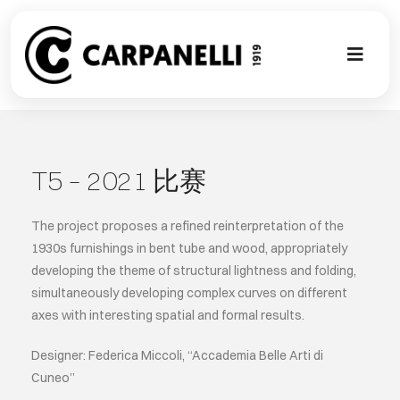
Skip
to
content
Toggl
Naviga
新的集合
NUOVA COL
T5 – 2021 比赛
现代风格
The project proposes a refined reinterpretation of the
1930s furnishings in bent tube and wood, appropriately
developing the theme of structural lightness and folding,
古典风格
simultaneously developing complex curves on different
axes with interesting spatial and formal results.
可以翻译成
Designer: Federica Miccoli, “Accademia Belle Arti di
Cuneo”
定制