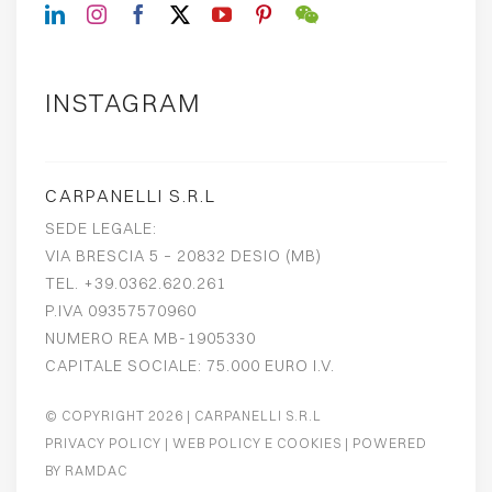
INSTAGRAM
CARPANELLI S.R.L
SEDE LEGALE:
VIA BRESCIA 5 – 20832 DESIO (MB)
TEL. +39.0362.620.261
P.IVA 09357570960
NUMERO REA MB-1905330
CAPITALE SOCIALE: 75.000 EURO I.V.
© COPYRIGHT 2026
| CARPANELLI S.R.L
PRIVACY POLICY
|
WEB POLICY E COOKIES
| POWERED
BY
RAMDAC