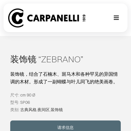
Skip
to
content
Toggl
Naviga
新的集合
NUOVA COL
装饰镜 “ZEBRANO”
现代风格
装饰镜，结合了石楠木、斑马木和各种罕见的异国情
调的木材。形成了一副蝴蝶与叶儿同飞的绝美画卷。
古典风格
尺寸: cm 90 Ø
型号: SP06
可以翻译成
类别:
古典风格
,
夜间区
,
装饰镜
定制
请求信息