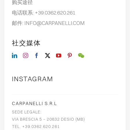
购买途径
电话联系:
+39.0362.620.261
邮件:
INFO@CARPANELLI.COM
社交媒体
INSTAGRAM
CARPANELLI S.R.L
SEDE LEGALE:
VIA BRESCIA 5 – 20832 DESIO (MB)
TEL. +39.0362.620.261