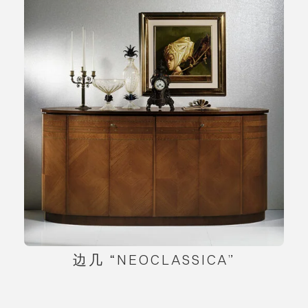
边几 “NEOCLASSICA”