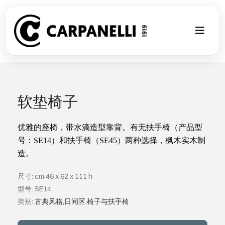
Skip
to
content
Toggl
Naviga
新的集合
NUOVA COL
软垫椅子
现代风格
优雅的座椅，带水滴造型靠背。有无扶手椅（产品型
号：
SE14
）和扶手椅（
SE45
）两种选择，枫木实木制
造。
古典风格
尺寸: cm 46 x 62 x 111 h
可以翻译成
型号: SE14
类别:
古典风格
,
日间区
,
椅子与扶手椅
定制