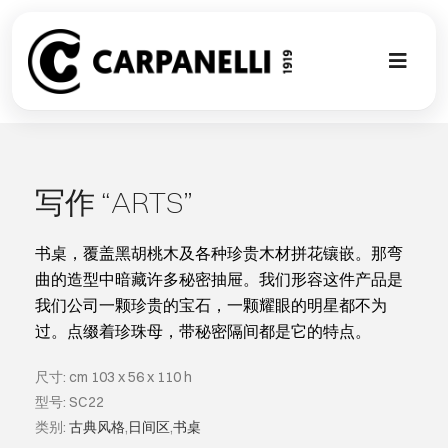
Skip
to
content
Toggl
Naviga
新的集合
NUOVA COL
写作 “ARTS”
现代风格
书桌，覆盖黑胡桃木及各种珍贵木材拼花镶嵌。那弯
曲的造型中暗藏许多秘密抽屉。我们形容这件产品是
我们公司一颗珍贵的宝石，一颗耀眼的明星都不为
古典风格
过。点缀着珍珠母，带秘密隔间都是它的特点。
可以翻译成
尺寸: cm 103 x 56 x 110 h
型号: SC22
类别:
古典风格
,
日间区
,
书桌
定制