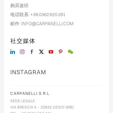
购买途径
电话联系:
+39.0362.620.261
邮件:
INFO@CARPANELLI.COM
社交媒体
INSTAGRAM
CARPANELLI S.R.L
SEDE LEGALE:
VIA BRESCIA 5 – 20832 DESIO (MB)