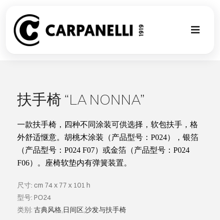
Skip
to
content
Toggl
Naviga
新的集合
NUOVA COL
扶手椅 “LA NONNA”
现代风格
一款扶手椅，四种不同涂装可供选择，软包扶手，格
外舒适惬意。胡桃木涂装（产品型号：
P024
），银箔
（产品型号：
P024 F07
）或金箔（产品型号：
P024
古典风格
F06
）。座椅软垫内有弹簧装置。
可以翻译成
尺寸: cm 74 x 77 x 101 h
型号: PO24
类别:
古典风格
,
日间区
,
沙发与扶手椅
定制