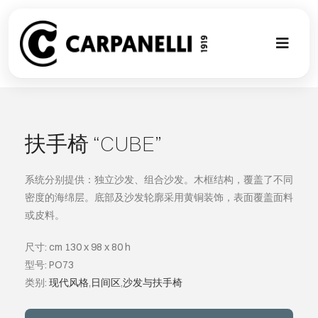
Skip
to
content
Toggl
Naviga
新的集合
NUOVA COL
扶手椅 “CUBE”
现代风格
系统分别提供：独立沙发、组合沙发。木框结构，覆盖了不同
密度的海绵层。底部及沙发轮廓采用黄铜装饰，表面覆盖面料
或皮料。
古典风格
尺寸: cm 130 x 98 x 80 h
可以翻译成
型号: PO73
类别:
现代风格
,
日间区
,
沙发与扶手椅
定制