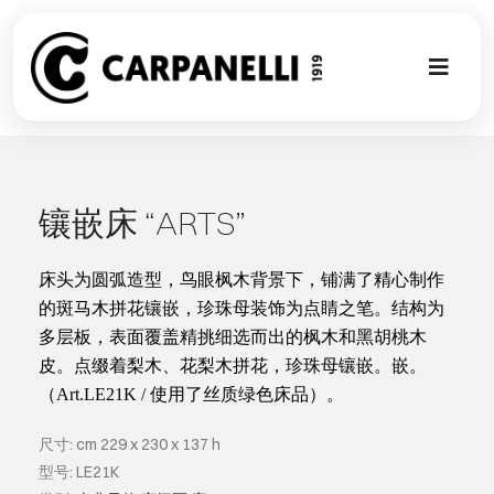
Skip
to
content
Toggl
Naviga
新的集合
NUOVA COL
镶嵌床 “ARTS”
现代风格
床头为圆弧造型，鸟眼枫木背景下，铺满了精心制作
的斑马木拼花镶嵌，珍珠母装饰为点睛之笔。结构为
多层板，表面覆盖精挑细选而出的枫木和黑胡桃木
古典风格
皮。点缀着梨木、花梨木拼花，珍珠母镶嵌。嵌。
（
Art.LE21K /
使用了丝质绿色床品）。
可以翻译成
尺寸: cm 229 x 230 x 137 h
型号: LE21K
定制