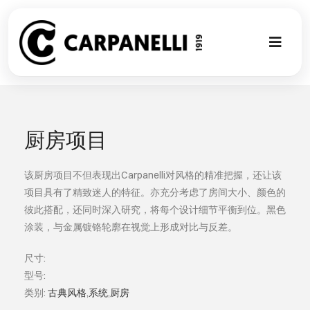
Skip
to
content
Toggl
Naviga
新的集合
NUOVA COL
厨房项目
现代风格
该厨房项目不但表现出Carpanelli对风格的精准把握，还让该
项目具有了精致迷人的特征。亦充分考虑了房间大小、颜色的
彼此搭配，还同时深入研究，将每个设计细节平衡到位。黑色
古典风格
涂装，与金属镀铬轮廓在视觉上形成对比与反差。
可以翻译成
尺寸:
型号:
类别:
古典风格
,
系统
,
厨房
定制