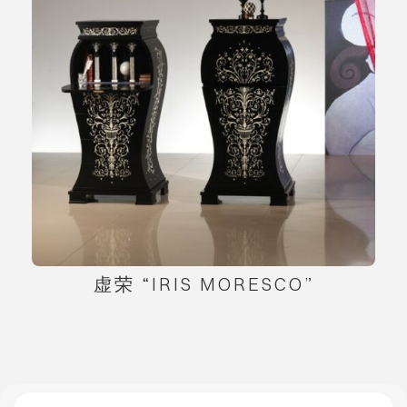
虚荣 “IRIS MORESCO”