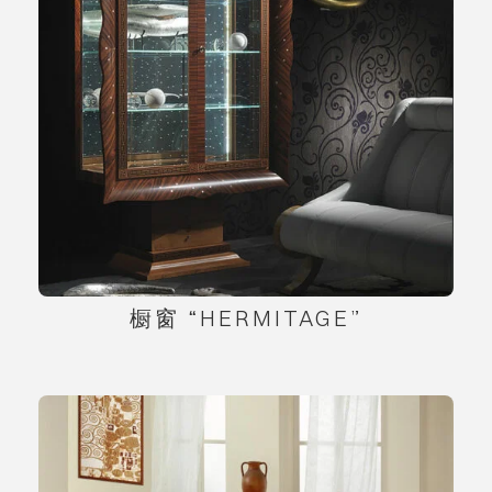
橱窗 “HERMITAGE”