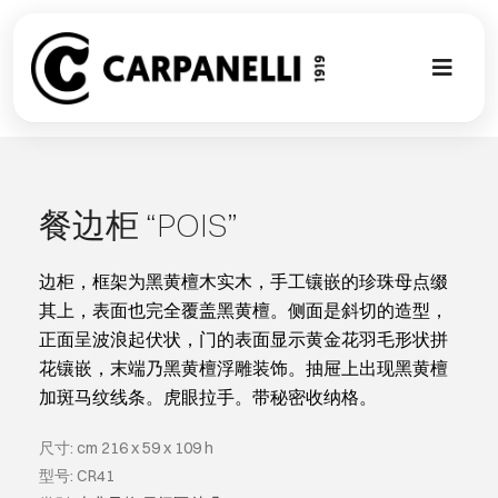
Skip
to
content
Toggl
Naviga
新的集合
NUOVA COL
餐边柜 “POIS”
现代风格
边柜，框架为黑黄檀木实木，手工镶嵌的珍珠母点缀
其上，表面也完全覆盖黑黄檀。侧面是斜切的造型，
正面呈波浪起伏状，门的表面显示黄金花羽毛形状拼
古典风格
花镶嵌，末端乃黑黄檀浮雕装饰。抽屉上出现黑黄檀
加斑马纹线条。虎眼拉手。带秘密收纳格。
可以翻译成
尺寸: cm 216 x 59 x 109 h
型号: CR41
定制