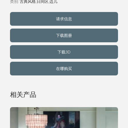
类别:
古典风格
,
日间区
,
边几
关于我们
请求信息
事件
下载图册
联系方式
下载3D
语言
在哪购买
相关产品