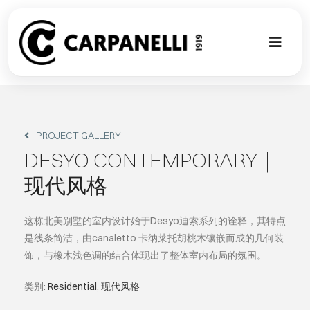
Skip
to
content
Toggl
Naviga
新的集合
NUOVA COL
PROJECT GALLERY
DESYO CONTEMPORARY｜
现代风格
现代风格
古典风格
这栋北美别墅的室内设计始于Desyo迪索系列的诠释，其特点
是线条简洁，由canaletto 卡纳莱托胡桃木镶嵌而成的几何装
饰，与橡木浅色调的结合体现出了整体室内布局的氛围。
可以翻译成
类别:
Residential
,
现代风格
定制