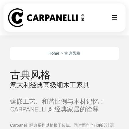
Skip
to
content
Toggl
Naviga
新的集合
Home
古典风格
NUOVA COL
古典风格
现代风格
意大利经典高级细木工家具
古典风格
镶嵌工艺、和谐比例与木材记忆：
可以翻译成
CARPANELLI 对经典家居的诠释
定制
Carpanelli 经典系列以植根于传统、同时面向当代的设计语