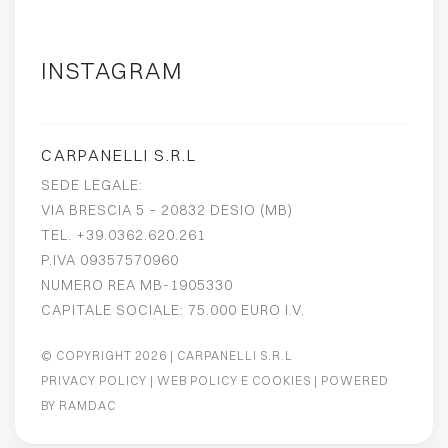
INSTAGRAM
CARPANELLI S.R.L
SEDE LEGALE:
VIA BRESCIA 5 – 20832 DESIO (MB)
TEL. +39.0362.620.261
P.IVA 09357570960
NUMERO REA MB-1905330
CAPITALE SOCIALE: 75.000 EURO I.V.
© COPYRIGHT 2026
| CARPANELLI S.R.L
PRIVACY POLICY
|
WEB POLICY E COOKIES
| POWERED
BY
RAMDAC