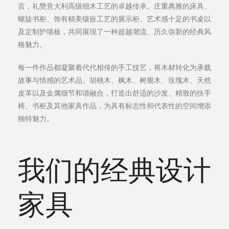
言，礼赞意大利高级细木工艺的卓越传承。庄重典雅的床具、
螺旋书柜、饰有精美镶嵌工艺的展示柜、艺术感十足的书桌以
关于我们
及定制护墙板，共同展现了一种超越潮流、历久弥新的经典风
格魅力。
事件
每一件作品都凝聚着代代相传的手工技艺，将木材转化为承载
故事与情感的艺术品。胡桃木、枫木、树瘤木、玫瑰木、天然
联系方式
皮革以及金属细节和谐融合，打造出舒适的沙发、精致的扶手
椅、书柜及其他家具作品，为具有标志性和代表性的空间增添
语言
独特魅力。
我们的经典设计
家具